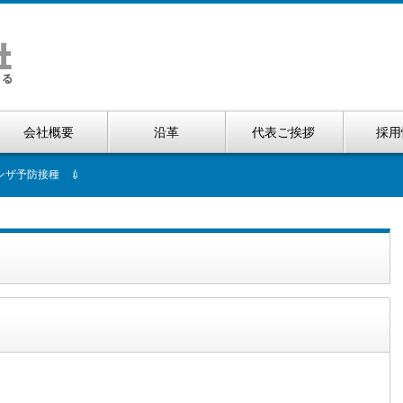
会社概要
沿革
代表ご挨拶
採用
ンザ予防接種 💉