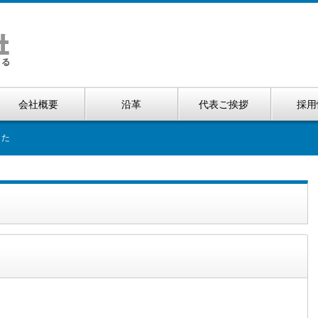
会社概要
沿革
代表ご挨拶
採用
した